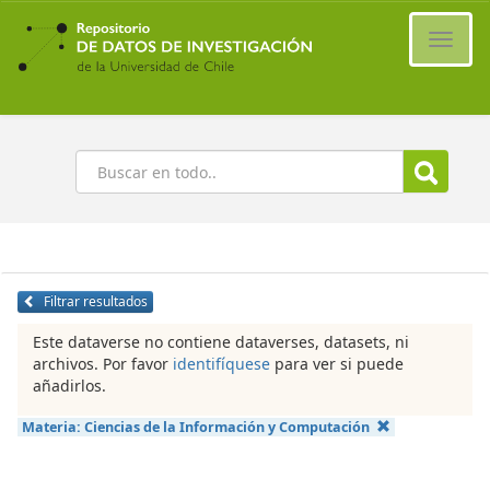
Ir
al
Cambi
contenido
naveg
principal
Buscar
Filtrar resultados
Este dataverse no contiene dataverses, datasets, ni
archivos. Por favor
identifíquese
para ver si puede
añadirlos.
Materia:
Ciencias de la Información y Computación