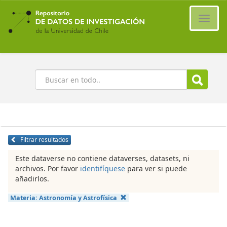
Ir
al
Cambi
contenido
naveg
principal
Buscar
Filtrar resultados
Este dataverse no contiene dataverses, datasets, ni
archivos. Por favor
identifíquese
para ver si puede
añadirlos.
Materia:
Astronomía y Astrofísica