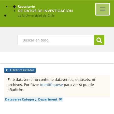
Ir
al
Cambi
contenido
naveg
principal
Buscar
Filtrar resultados
Este dataverse no contiene dataverses, datasets, ni
archivos. Por favor
identifíquese
para ver si puede
añadirlos.
Dataverse Category:
Department