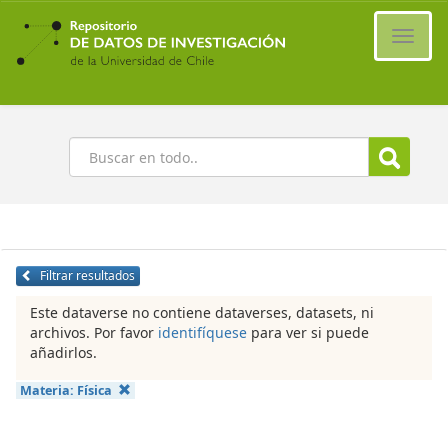
Ir
al
Cambi
contenido
naveg
principal
Buscar
Filtrar resultados
Este dataverse no contiene dataverses, datasets, ni
archivos. Por favor
identifíquese
para ver si puede
añadirlos.
Materia:
Física