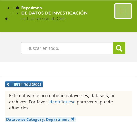
Ir
al
Cambi
contenido
naveg
principal
Buscar
Filtrar resultados
Este dataverse no contiene dataverses, datasets, ni
archivos. Por favor
identifíquese
para ver si puede
añadirlos.
Dataverse Category:
Department