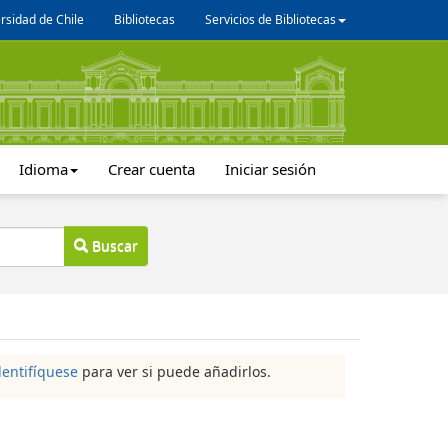
rsidad de Chile
Bibliotecas
Servicios de Bibliotecas
Idioma
Crear cuenta
Iniciar sesión
Buscar
dentifíquese
para ver si puede añadirlos.