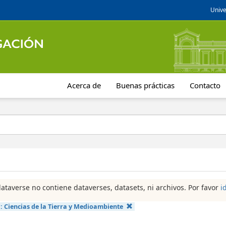
Unive
Acerca de
Buenas prácticas
Contacto
dataverse no contiene dataverses, datasets, ni archivos. Por favor
i
a:
Ciencias de la Tierra y Medioambiente