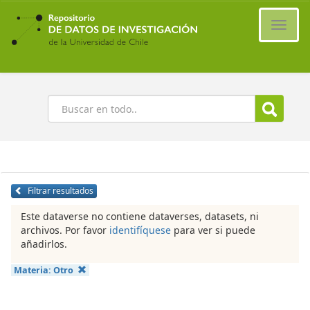
Ir
al
Cambi
contenido
naveg
principal
Buscar
Filtrar resultados
Este dataverse no contiene dataverses, datasets, ni
archivos. Por favor
identifíquese
para ver si puede
añadirlos.
Materia:
Otro