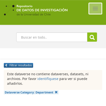
Ir
al
Cambi
contenido
naveg
principal
Buscar
Filtrar resultados
Este dataverse no contiene dataverses, datasets, ni
archivos. Por favor
identifíquese
para ver si puede
añadirlos.
Dataverse Category:
Department