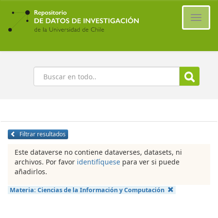
Ir
al
Cambi
contenido
naveg
principal
Buscar
Filtrar resultados
Este dataverse no contiene dataverses, datasets, ni
archivos. Por favor
identifíquese
para ver si puede
añadirlos.
Materia:
Ciencias de la Información y Computación