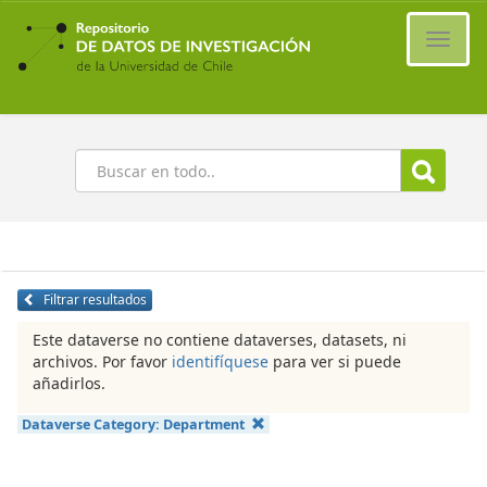
Ir
al
Cambi
contenido
naveg
principal
Buscar
Filtrar resultados
Este dataverse no contiene dataverses, datasets, ni
archivos. Por favor
identifíquese
para ver si puede
añadirlos.
Dataverse Category:
Department