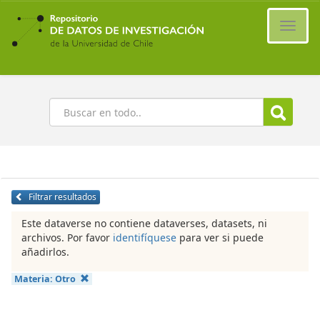
Ir
al
Cambi
contenido
naveg
principal
Buscar
Filtrar resultados
Este dataverse no contiene dataverses, datasets, ni
archivos. Por favor
identifíquese
para ver si puede
añadirlos.
Materia:
Otro