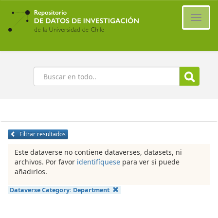
Ir
al
Cambi
contenido
naveg
principal
Buscar
Filtrar resultados
Este dataverse no contiene dataverses, datasets, ni
archivos. Por favor
identifíquese
para ver si puede
añadirlos.
Dataverse Category:
Department