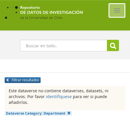
Ir
al
Cambi
contenido
naveg
principal
Buscar
Filtrar resultados
Este dataverse no contiene dataverses, datasets, ni
archivos. Por favor
identifíquese
para ver si puede
añadirlos.
Dataverse Category:
Department