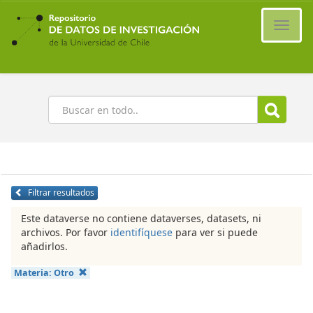
Ir
al
Cambi
contenido
naveg
principal
Buscar
Filtrar resultados
Este dataverse no contiene dataverses, datasets, ni
archivos. Por favor
identifíquese
para ver si puede
añadirlos.
Materia:
Otro