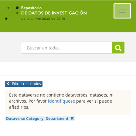
Ir
al
Cambi
contenido
naveg
principal
Buscar
Filtrar resultados
Este dataverse no contiene dataverses, datasets, ni
archivos. Por favor
identifíquese
para ver si puede
añadirlos.
Dataverse Category:
Department