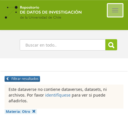
Ir
al
Cambi
contenido
naveg
principal
Buscar
Filtrar resultados
Este dataverse no contiene dataverses, datasets, ni
archivos. Por favor
identifíquese
para ver si puede
añadirlos.
Materia:
Otro