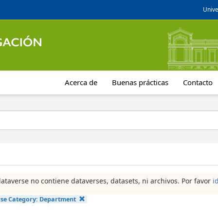
Unive
Acerca de
Buenas prácticas
Contacto
dataverse no contiene dataverses, datasets, ni archivos. Por favor
i
se Category:
Department