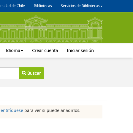
rsidad de Chile
Bibliotecas
Servicios de Bibliotecas
Idioma
Crear cuenta
Iniciar sesión
Buscar
dentifíquese
para ver si puede añadirlos.