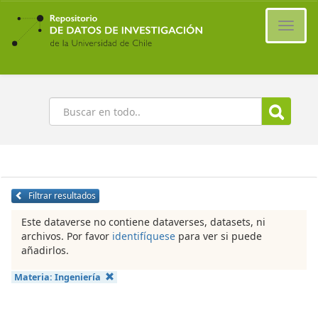
Ir
al
Cambi
contenido
naveg
principal
Buscar
Filtrar resultados
Este dataverse no contiene dataverses, datasets, ni
archivos. Por favor
identifíquese
para ver si puede
añadirlos.
Materia:
Ingeniería