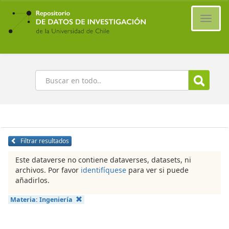
Ir
al
Cambi
contenido
naveg
principal
Buscar
Filtrar resultados
Este dataverse no contiene dataverses, datasets, ni
archivos. Por favor
identifíquese
para ver si puede
añadirlos.
Materia:
Ingeniería