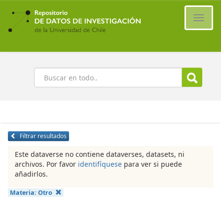
Ir
al
Cambi
contenido
naveg
principal
Buscar
Filtrar resultados
Este dataverse no contiene dataverses, datasets, ni
archivos. Por favor
identifíquese
para ver si puede
añadirlos.
Materia:
Otro