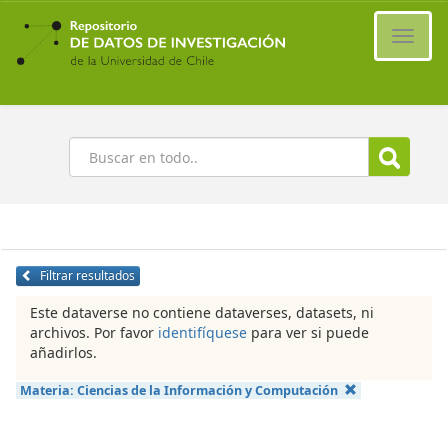
Ir
al
Cambi
contenido
naveg
principal
Buscar
Filtrar resultados
Este dataverse no contiene dataverses, datasets, ni
archivos. Por favor
identifíquese
para ver si puede
añadirlos.
Materia:
Ciencias de la Información y Computación