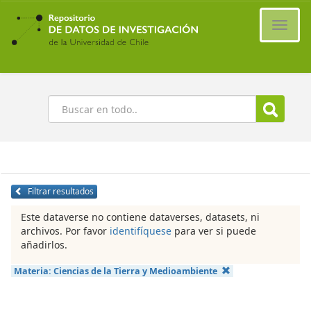
Ir
al
Cambi
contenido
naveg
principal
Buscar
Filtrar resultados
Este dataverse no contiene dataverses, datasets, ni
archivos. Por favor
identifíquese
para ver si puede
añadirlos.
Materia:
Ciencias de la Tierra y Medioambiente