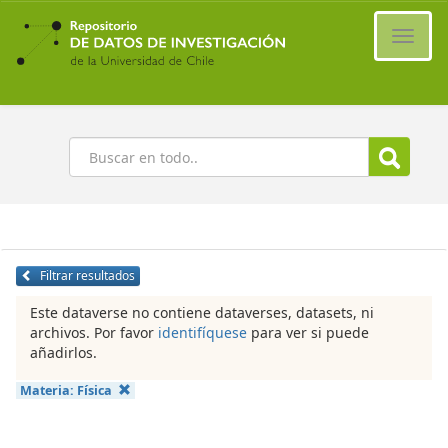
Ir
al
Cambi
contenido
naveg
principal
Buscar
Filtrar resultados
Este dataverse no contiene dataverses, datasets, ni
archivos. Por favor
identifíquese
para ver si puede
añadirlos.
Materia:
Física