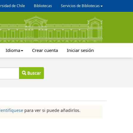
rsidad de Chile
Bibliotecas
Servicios de Bibliotecas
Idioma
Crear cuenta
Iniciar sesión
Buscar
dentifíquese
para ver si puede añadirlos.