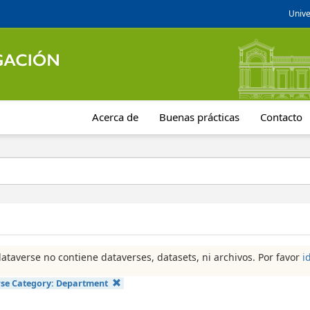
Unive
Acerca de
Buenas prácticas
Contacto
dataverse no contiene dataverses, datasets, ni archivos. Por favor
i
se Category:
Department