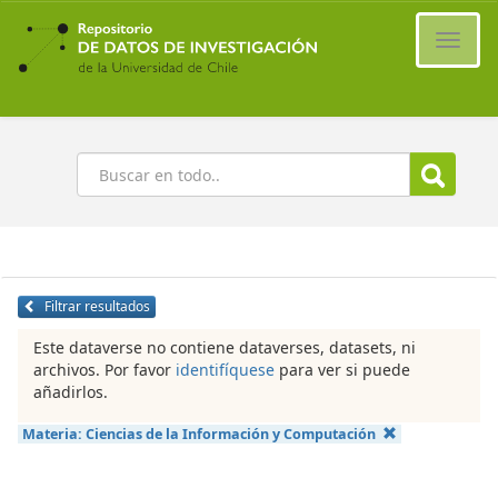
Ir
al
Cambi
contenido
naveg
principal
Buscar
Filtrar resultados
Este dataverse no contiene dataverses, datasets, ni
archivos. Por favor
identifíquese
para ver si puede
añadirlos.
Materia:
Ciencias de la Información y Computación