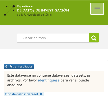
Ir
al
Cambi
contenido
naveg
principal
Buscar
Filtrar resultados
Este dataverse no contiene dataverses, datasets, ni
archivos. Por favor
identifíquese
para ver si puede
añadirlos.
Tipo de datos:
Dataset