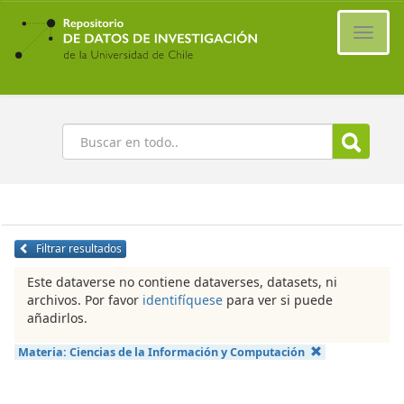
Ir
al
Cambi
contenido
naveg
principal
Buscar
Filtrar resultados
Este dataverse no contiene dataverses, datasets, ni
archivos. Por favor
identifíquese
para ver si puede
añadirlos.
Materia:
Ciencias de la Información y Computación