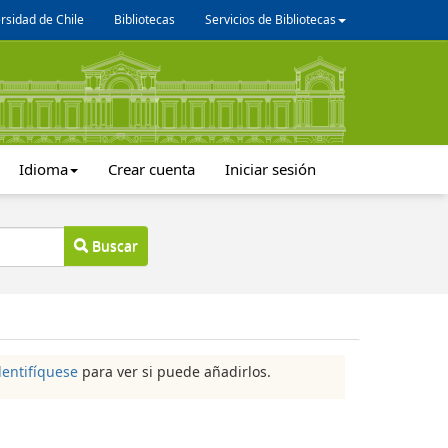
rsidad de Chile
Bibliotecas
Servicios de Bibliotecas
Idioma
Crear cuenta
Iniciar sesión
Buscar
dentifíquese
para ver si puede añadirlos.