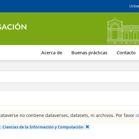
Unive
Acerca de
Buenas prácticas
Contacto
dataverse no contiene dataverses, datasets, ni archivos. Por favor
i
a:
Ciencias de la Información y Computación