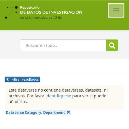
Ir
al
Cambi
contenido
naveg
principal
Buscar
Filtrar resultados
Este dataverse no contiene dataverses, datasets, ni
archivos. Por favor
identifíquese
para ver si puede
añadirlos.
Dataverse Category:
Department