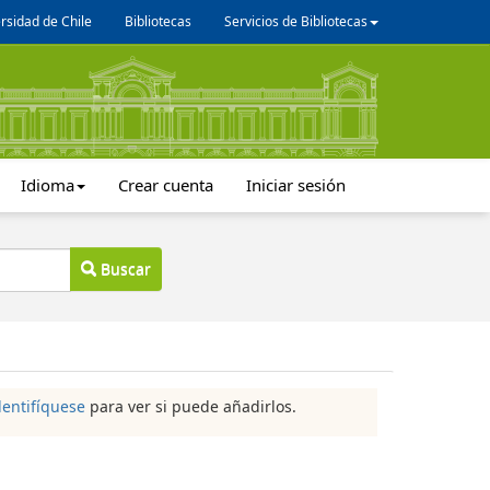
rsidad de Chile
Bibliotecas
Servicios de Bibliotecas
Idioma
Crear cuenta
Iniciar sesión
Buscar
dentifíquese
para ver si puede añadirlos.