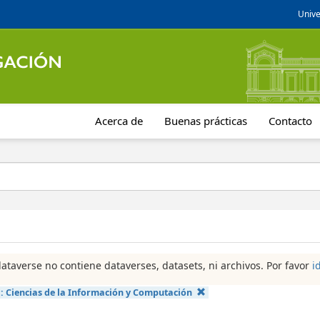
Unive
Acerca de
Buenas prácticas
Contacto
dataverse no contiene dataverses, datasets, ni archivos. Por favor
i
a:
Ciencias de la Información y Computación