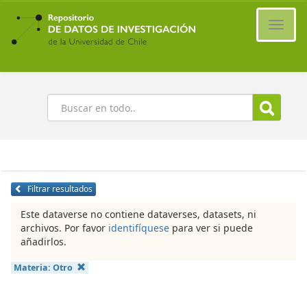
Ir
al
Cambi
contenido
naveg
principal
Buscar
Filtrar resultados
Este dataverse no contiene dataverses, datasets, ni
archivos. Por favor
identifíquese
para ver si puede
añadirlos.
Materia:
Otro