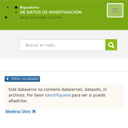
Ir
al
Cambi
contenido
naveg
principal
Buscar
Filtrar resultados
Este dataverse no contiene dataverses, datasets, ni
archivos. Por favor
identifíquese
para ver si puede
añadirlos.
Materia:
Otro