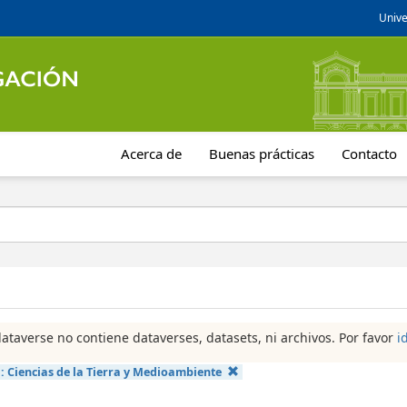
Unive
Acerca de
Buenas prácticas
Contacto
dataverse no contiene dataverses, datasets, ni archivos. Por favor
i
a:
Ciencias de la Tierra y Medioambiente