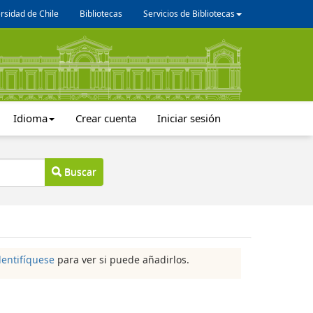
rsidad de Chile
Bibliotecas
Servicios de Bibliotecas
Idioma
Crear cuenta
Iniciar sesión
Buscar
dentifíquese
para ver si puede añadirlos.