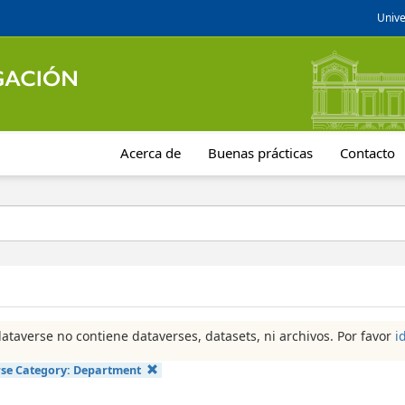
Unive
Acerca de
Buenas prácticas
Contacto
dataverse no contiene dataverses, datasets, ni archivos. Por favor
i
se Category:
Department