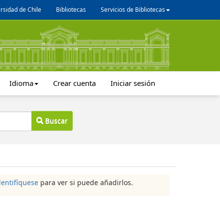
rsidad de Chile
Bibliotecas
Servicios de Bibliotecas
Idioma
Crear cuenta
Iniciar sesión
Buscar
dentifíquese
para ver si puede añadirlos.