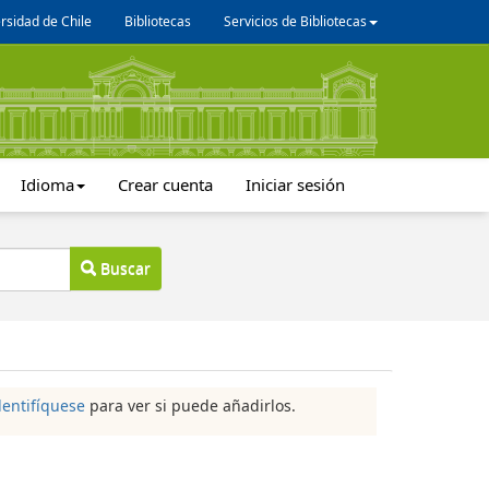
rsidad de Chile
Bibliotecas
Servicios de Bibliotecas
Idioma
Crear cuenta
Iniciar sesión
Buscar
dentifíquese
para ver si puede añadirlos.