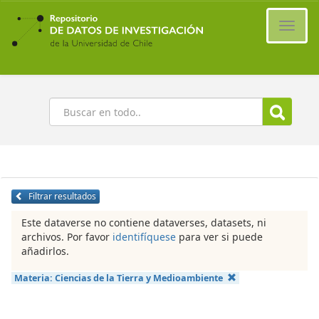
Ir
al
Cambi
contenido
naveg
principal
Buscar
Filtrar resultados
Este dataverse no contiene dataverses, datasets, ni
archivos. Por favor
identifíquese
para ver si puede
añadirlos.
Materia:
Ciencias de la Tierra y Medioambiente