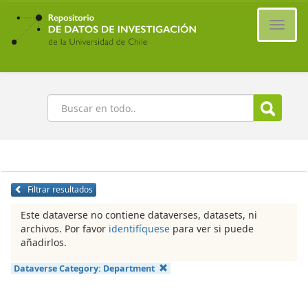
Ir
al
Cambi
contenido
naveg
principal
Buscar
Filtrar resultados
Este dataverse no contiene dataverses, datasets, ni
archivos. Por favor
identifíquese
para ver si puede
añadirlos.
Dataverse Category:
Department