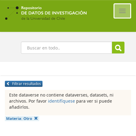
Ir
al
Cambi
contenido
naveg
principal
Buscar
Filtrar resultados
Este dataverse no contiene dataverses, datasets, ni
archivos. Por favor
identifíquese
para ver si puede
añadirlos.
Materia:
Otro