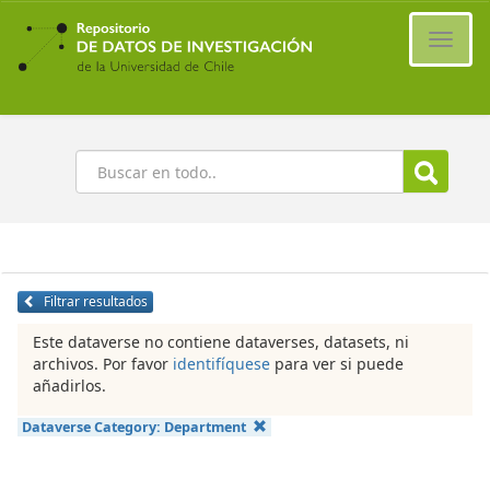
Ir
al
Cambi
contenido
naveg
principal
Buscar
Filtrar resultados
Este dataverse no contiene dataverses, datasets, ni
archivos. Por favor
identifíquese
para ver si puede
añadirlos.
Dataverse Category:
Department