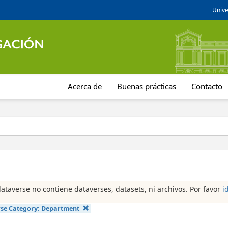
Unive
Acerca de
Buenas prácticas
Contacto
dataverse no contiene dataverses, datasets, ni archivos. Por favor
i
se Category:
Department