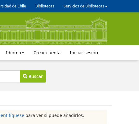
rsidad de Chile
Bibliotecas
Servicios de Bibliotecas
Idioma
Crear cuenta
Iniciar sesión
Buscar
dentifíquese
para ver si puede añadirlos.