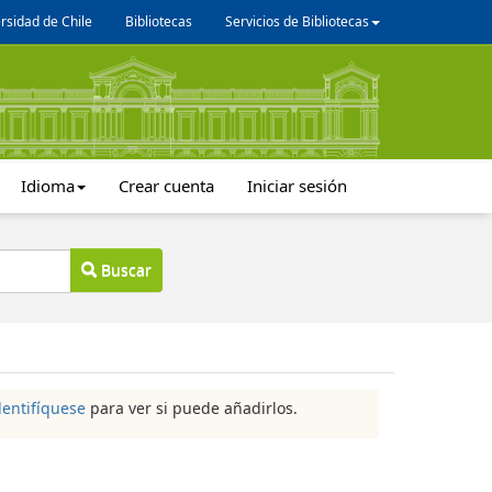
rsidad de Chile
Bibliotecas
Servicios de Bibliotecas
Idioma
Crear cuenta
Iniciar sesión
Buscar
dentifíquese
para ver si puede añadirlos.