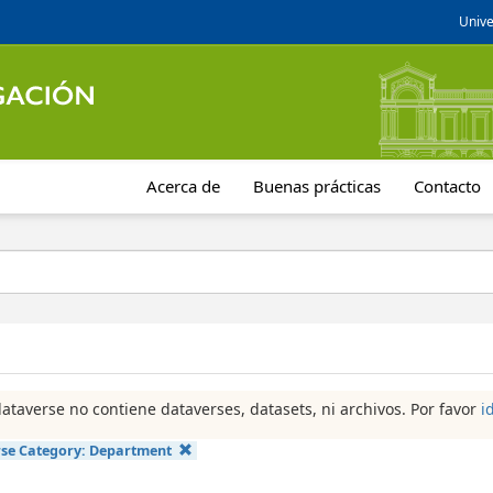
Unive
Acerca de
Buenas prácticas
Contacto
dataverse no contiene dataverses, datasets, ni archivos. Por favor
i
se Category:
Department