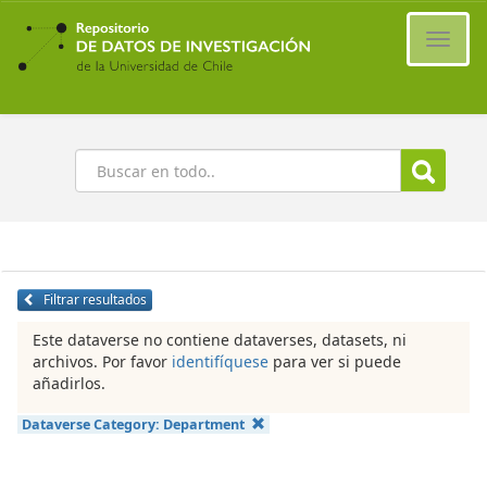
Ir
al
Cambi
contenido
naveg
principal
Buscar
Filtrar resultados
Este dataverse no contiene dataverses, datasets, ni
archivos. Por favor
identifíquese
para ver si puede
añadirlos.
Dataverse Category:
Department