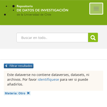
Ir
al
Cambi
contenido
naveg
principal
Buscar
Filtrar resultados
Este dataverse no contiene dataverses, datasets, ni
archivos. Por favor
identifíquese
para ver si puede
añadirlos.
Materia:
Otro