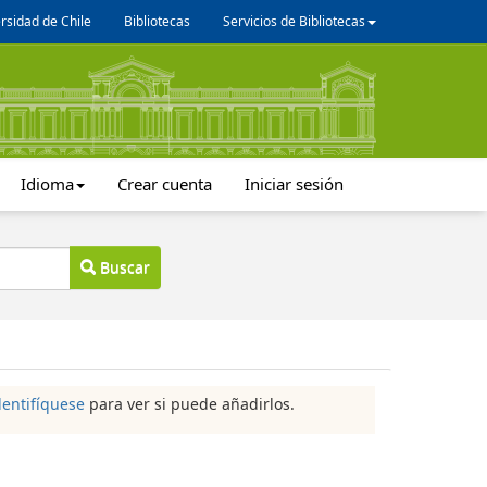
rsidad de Chile
Bibliotecas
Servicios de Bibliotecas
Idioma
Crear cuenta
Iniciar sesión
Buscar
dentifíquese
para ver si puede añadirlos.