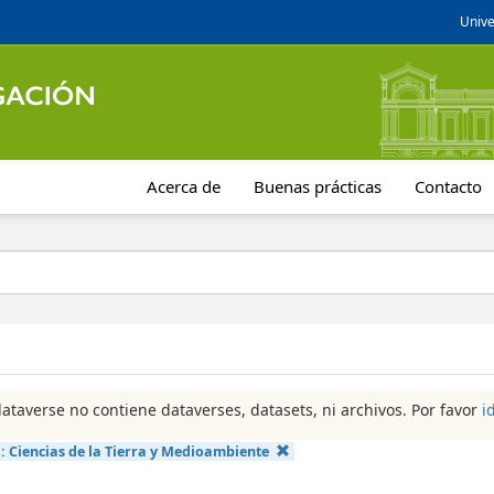
Unive
Acerca de
Buenas prácticas
Contacto
dataverse no contiene dataverses, datasets, ni archivos. Por favor
i
a:
Ciencias de la Tierra y Medioambiente