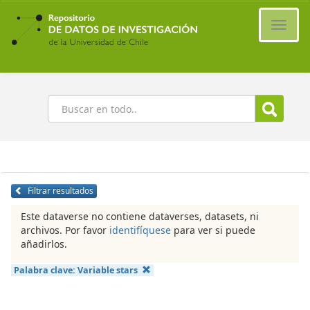
Ir
al
Cambi
contenido
naveg
principal
Buscar
Filtrar resultados
Este dataverse no contiene dataverses, datasets, ni
archivos. Por favor
identifíquese
para ver si puede
añadirlos.
Palabra clave:
Variable stars