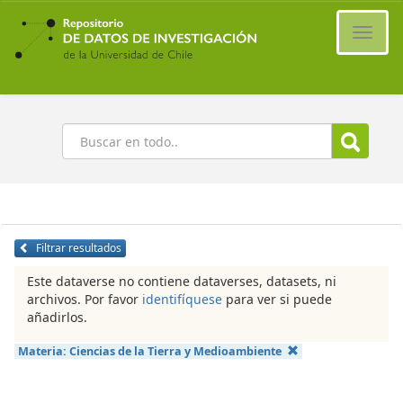
Ir
al
Cambi
contenido
naveg
principal
Buscar
Filtrar resultados
Este dataverse no contiene dataverses, datasets, ni
archivos. Por favor
identifíquese
para ver si puede
añadirlos.
Materia:
Ciencias de la Tierra y Medioambiente