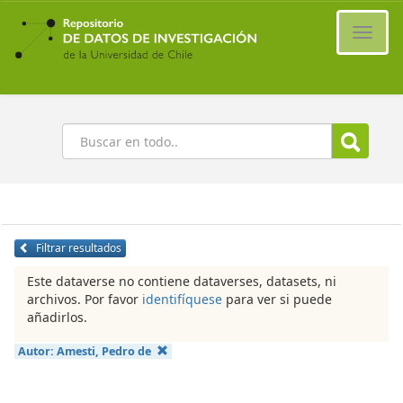
Ir
al
Cambi
contenido
naveg
principal
Buscar
Filtrar resultados
Este dataverse no contiene dataverses, datasets, ni
archivos. Por favor
identifíquese
para ver si puede
añadirlos.
Autor:
Amesti, Pedro de