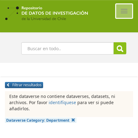
Ir
al
Cambi
contenido
naveg
principal
Buscar
Filtrar resultados
Este dataverse no contiene dataverses, datasets, ni
archivos. Por favor
identifíquese
para ver si puede
añadirlos.
Dataverse Category:
Department