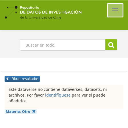
Ir
al
Cambi
contenido
naveg
principal
Buscar
Filtrar resultados
Este dataverse no contiene dataverses, datasets, ni
archivos. Por favor
identifíquese
para ver si puede
añadirlos.
Materia:
Otro