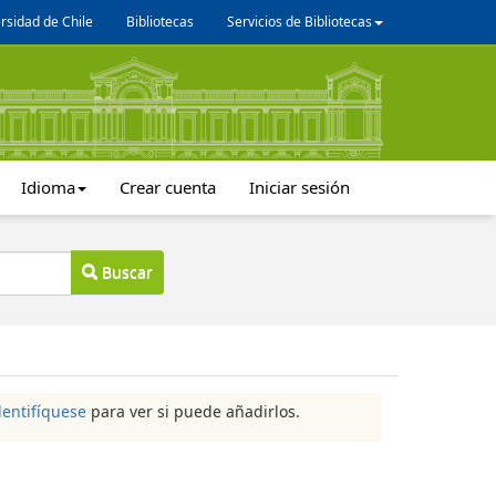
rsidad de Chile
Bibliotecas
Servicios de Bibliotecas
Idioma
Crear cuenta
Iniciar sesión
Buscar
dentifíquese
para ver si puede añadirlos.