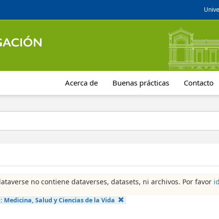
Unive
Acerca de
Buenas prácticas
Contacto
dataverse no contiene dataverses, datasets, ni archivos. Por favor
i
a:
Medicina, Salud y Ciencias de la Vida